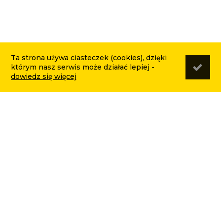
Ta strona używa ciasteczek (cookies), dzięki
którym nasz serwis może działać lepiej -
dowiedz się więcej
AGREGAT TALERZOWY
3M Z HYDROPAKIEM
TUR 3.0 WAŁ PACER FI
560 PRODUCENT
DEXWAL NR FABR