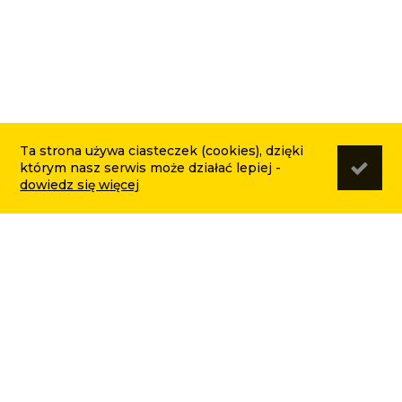
Ta strona używa ciasteczek (cookies), dzięki
którym nasz serwis może działać lepiej -
dowiedz się więcej
PRZEWÓD DO
POMPOWANIA 8M 20
BAR TEGER