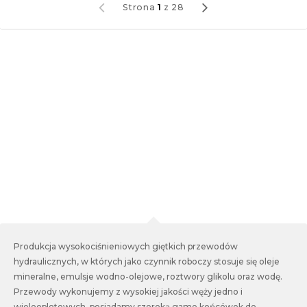
Strona
1
z
28
Produkcja wysokociśnieniowych giętkich przewodów
hydraulicznych, w których jako czynnik roboczy stosuje się oleje
mineralne, emulsje wodno-olejowe, roztwory glikolu oraz wodę.
Przewody wykonujemy z wysokiej jakości węży jedno i
wielooplotowych, posiadamy szeroką game końcówek do