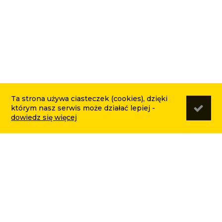
Ta strona używa ciasteczek (cookies), dzięki
którym nasz serwis może działać lepiej -
dowiedz się więcej
WAŻNE LINKI
Dane firmy
Dostawa
Kontakt