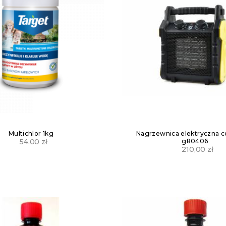
Multichlor 1kg
Nagrzewnica elektryczna c
g80406
54,00
zł
210,00
zł