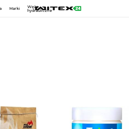
Węże
a
Marki
hydrauliczne