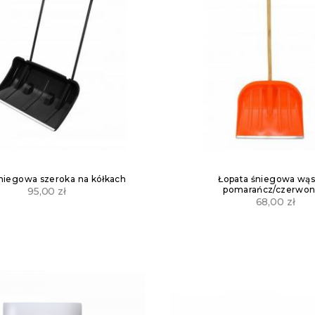
niegowa szeroka na kółkach
Łopata śniegowa wą
pomarańcz/czerwo
95,00
zł
68,00
zł