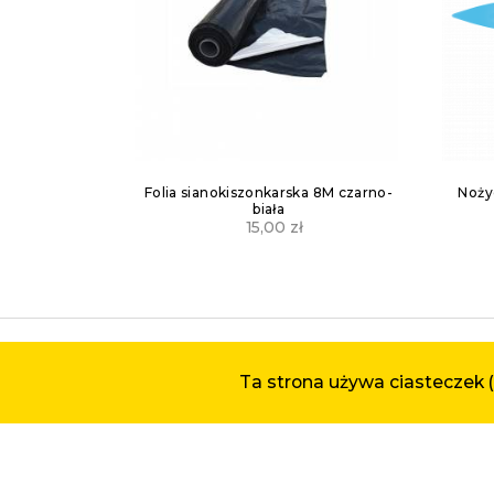
 8M czarno-
Nożyczki wielofunkcyjne 21cm z osł
Opry
42071
38,00
zł
Ta strona używa ciasteczek (