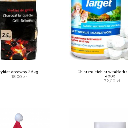
rykiet drzewny 2.5kg
Chlor multichlor w tabletk
400g
18,00
zł
32,00
zł