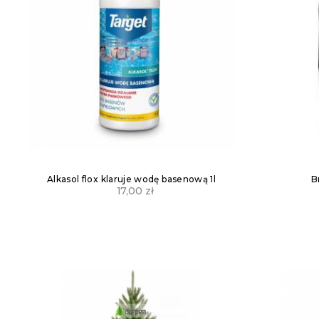
Alkasol flox klaruje wodę basenową 1l
B
17,00
zł