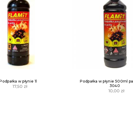
Podpałka w płynie 1l
Podpałka w płynie 500ml p
3040
17,50
zł
10,00
zł