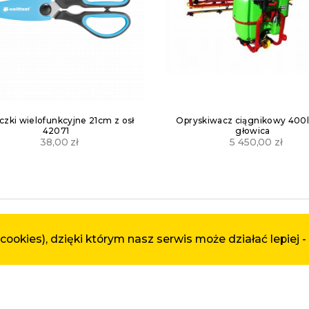
skiwacz ciągnikowy 400l 12m
Doniczka Gama 190 texti
głowica
17,00
zł
5 450,00
zł
cookies), dzięki którym nasz serwis może działać lepiej -