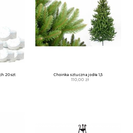
ach 20szt
Choinka sztuczna jodła 1,5
110,00
zł