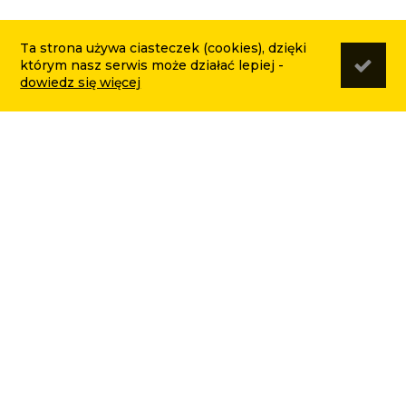
Ta strona używa ciasteczek (cookies), dzięki
którym nasz serwis może działać lepiej -
dowiedz się więcej
WAŻNE LINKI
Dane firmy
Dostawa
Kontakt
Produkty
Regulamin Witex24.pl
Reklamacje
PŁATNOŚCI