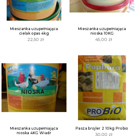
Mieszanka uzupełniająca
Mieszanka uzupełniająca
cielak opas 4kg
nioska 10KG
22,50
zł
45,00
zł
Mieszanka uzupełniająca
Pasza brojler 2 10kg Probio
nioska 4KG Wiadr
30,00
zł